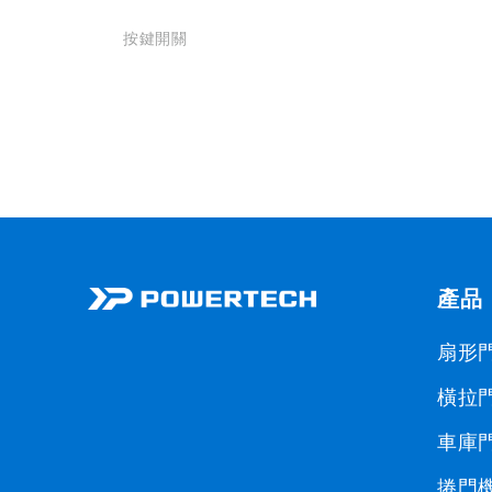
按鍵開關
產品
扇形
橫拉
車庫
捲門