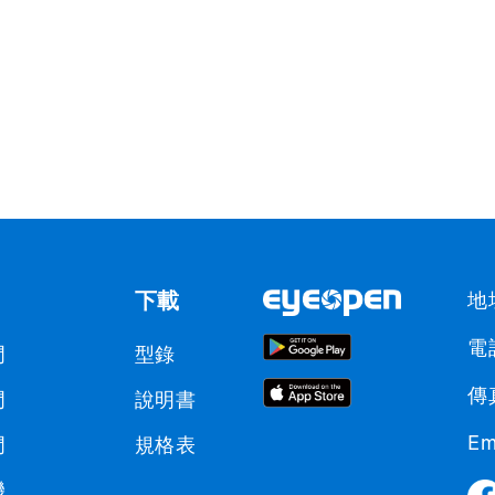
下載
地
電話
門
型錄
傳真
門
說明書
Em
門
規格表
機