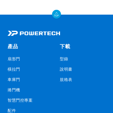
產品
下載
扇形門
型錄
橫拉門
說明書
車庫門
規格表
捲門機
智慧門控專案
配件