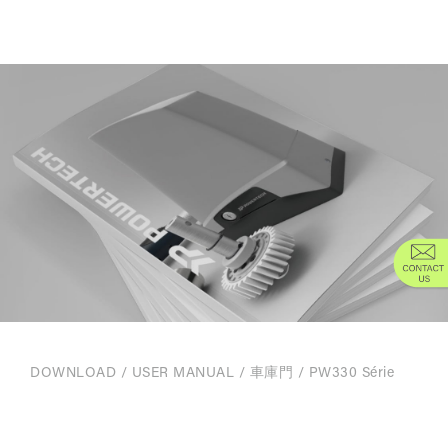
DOWNLOAD
/
USER MANUAL
/
車庫門
/ PW330 Série