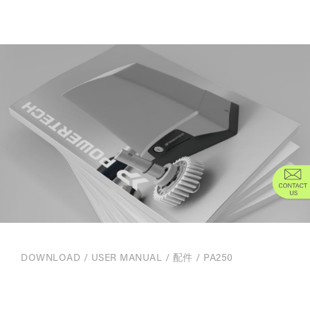
DOWNLOAD
/
USER MANUAL
/
配件
/ PA250