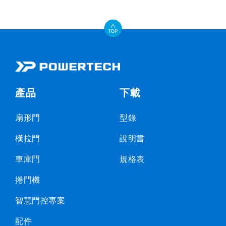
產品
下載
扇形門
型錄
橫拉門
說明書
車庫門
規格表
捲門機
智慧門控專案
配件