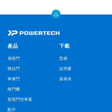
產品
下載
扇形門
型錄
橫拉門
說明書
車庫門
規格表
捲門機
智慧門控專案
配件