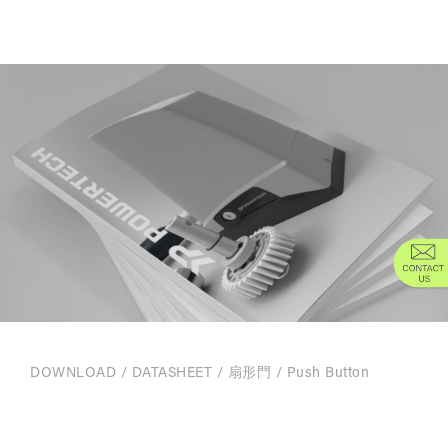
DOWNLOAD
/
DATASHEET
/
扇形門
/ Push Button