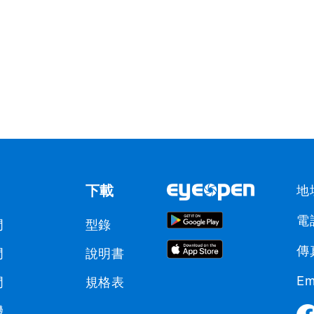
下載
地
電話
門
型錄
傳真
門
說明書
Em
門
規格表
機