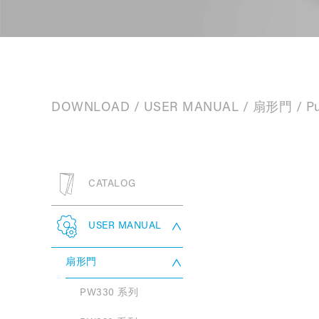
DOWNLOAD
/
USER MANUAL
/
扇形門
/ P
CATALOG
USER MANUAL
扇形門
PW330 系列