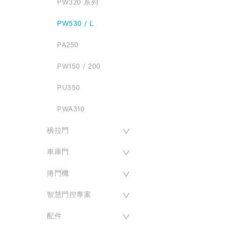
PW320 系列
PW530 / L
PA250
PW150 / 200
PU350
PWA310
橫拉門
車庫門
PL500 / 快速版
捲門機
PL800
PG100 系列
智慧門控專案
PSA 系列
PG200系列
PM60
配件
PL600 / 1000
Biitween