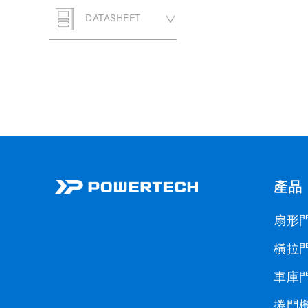
Biibell
警示燈
DATASHEET
Biicam
遙控器
扇形門
紅外線感知器
橫拉門
PW330 系列
接收器
車庫門
PW320 系列
PL500 / 快速版
軌道
捲門機
PW530 / L
PL800
PG100 系列
鍵盤開關/鑰匙開關
智慧門控專案
PA250
PSA 系列
PG200系列
PM60
產品
按鍵開關
配件
PW150 / 200
PL600 / 1000
Biitween
扇形
PU350
Biibell
警示燈
橫拉
PWA310
Biicam
遙控器
車庫
紅外線感知器
捲門