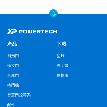
產品
下載
扇形門
型錄
橫拉門
說明書
車庫門
規格表
捲門機
智慧門控專案
配件