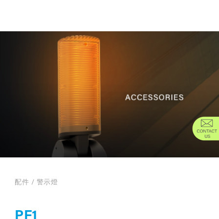
配件
/
警示燈
PF1